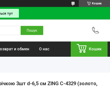
Кошик
озврат и обмен
О нас
Кошик
річкою 3шт d-6,5 см ZING C-4329 (золото,