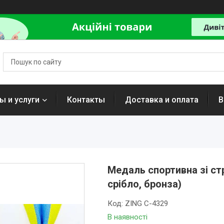
ы и услуги
Контакты
Доставка и оплата
В
Медаль спортивна зі ст
срібло, бронза)
Код:
ZING C-4329
В наявності