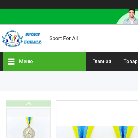
Sport For All
Меню
Главная
Товар
Канаты для спорта
Канат бавовняний та
джутовий
Оборудование для
спортзалов
Бокс и единоборства
Командный спорт