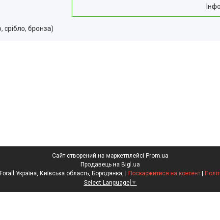
Інф
, срібло, бронза)
Сайт створений на маркетплейсі
Prom.ua
Продавець на Bigl.ua
СПОРТТОВАРИ Sport Forall Україна, Київська область, Бородянка, |
Поскаржитися на контент
|
Політ
Select Language
▼