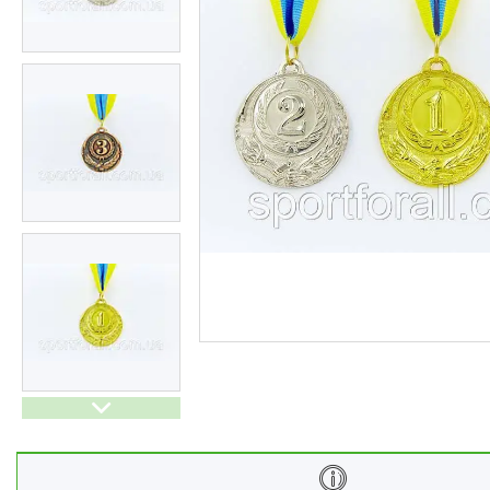
Скейтборды,лонгборды,
роликовые коньки и
запчасти
Настольный теннис