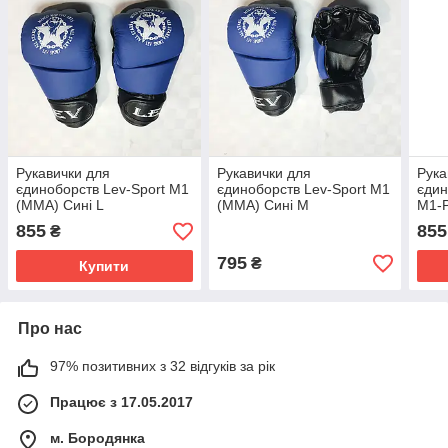
Рукавички для
Рукавички для
Рука
єдиноборств Lev-Sport М1
єдиноборств Lev-Sport М1
єдин
(ММА) Сині L
(ММА) Сині M
М1-
Черв
855
855
₴
795
₴
Купити
Про нас
97% позитивних з 32 відгуків за рік
Працює з 17.05.2017
м. Бородянка