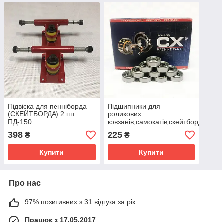
Підвіска для пенніборда
Підшипники для
(СКЕЙТБОРДА) 2 шт
роликових
ПД-150
ковзанів,самокатів,скейтбордів
10шт.CX POLAND (608 -
398
225
₴
₴
ZZ)
Купити
Купити
Про нас
97% позитивних з 31 відгука за рік
Працює з 17.05.2017